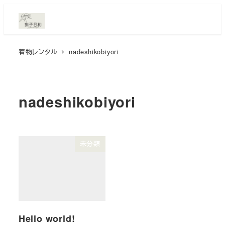
メ
イ
ン
着物レンタル
nadeshikobiyori
コ
ン
テ
ン
nadeshikobiyori
ツ
へ
移
未分類
動
Hello world!